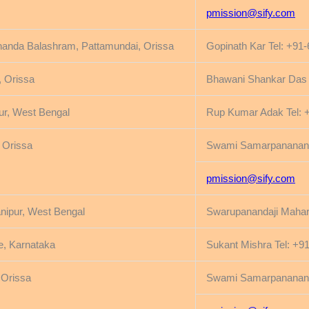
pmission@sify.com
nanda Balashram, Pattamundai, Orissa
Gopinath Kar Tel: +91
, Orissa
Bhawani Shankar Das 
ur, West Bengal
Rup Kumar Adak Tel: 
 Orissa
Swami Samarpanananda
pmission@sify.com
ipur, West Bengal
Swarupanandaji Mahar
e, Karnataka
Sukant Mishra Tel: +9
 Orissa
Swami Samarpanananda