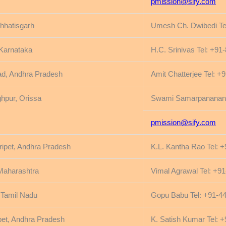
pmission@sify.com
Chhatisgarh
Umesh Ch. Dwibedi Te
Karnataka
H.C. Srinivas Tel: +9
d, Andhra Pradesh
Amit Chatterjee Tel: 
ghpur, Orissa
Swami Samarpanananda
pmission@sify.com
ripet, Andhra Pradesh
K.L. Kantha Rao Tel: 
Maharashtra
Vimal Agrawal Tel: +9
 Tamil Nadu
Gopu Babu Tel: +91-4
et, Andhra Pradesh
K. Satish Kumar Tel: 