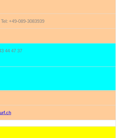
r Tel: +49-089-3083939
 43 44 47 37
urf.ch