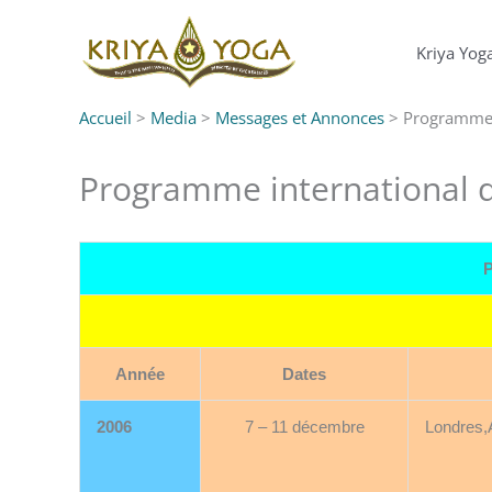
Aller
au
Kriya Yog
contenu
Accueil
>
Media
>
Messages et Annonces
>
Programme 
Programme international 
Année
Dates
2006
7 – 11 décembre
Londres,