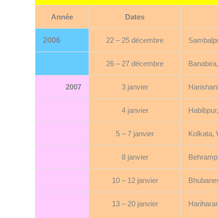
Année
Dates
2006
22 – 25 décembre
Sambalpu
26 – 27 décembre
Banabira
2007
3 janvier
Harishan
4 janvier
Habibpur
5 – 7 janvier
Kolkata,
8 janvier
Behrampu
10 – 12 janvier
Bhubanes
13 – 20 janvier
Harihara