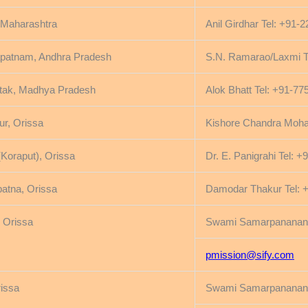
Maharashtra
Anil Girdhar Tel: +91-
patnam, Andhra Pradesh
S.N. Ramarao/Laxmi T
tak, Madhya Pradesh
Alok Bhatt Tel: +91-7
r, Orissa
Kishore Chandra Moha
(Koraput), Orissa
Dr. E. Panigrahi Tel: 
atna, Orissa
Damodar Thakur Tel: 
, Orissa
Swami Samarpanananda
pmission@sify.com
rissa
Swami Samarpanananda