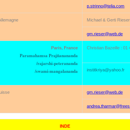
p.strinno@telia.com
Allemagne
Michael & Gerti Riese
gm.rieser@web.de
Paris, France
Christian Bazeille : 01
Paramahamsa Prajñanananda
/rajarshi-peterananda
institkriya@yahoo.fr
/swami-mangalananda
uisse
gm.rieser@web.de
andrea.tharmar@frees
INDE