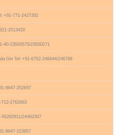
l: +91-771-2427392
1-821-2513420
+91-40-23550575/23550271
 Giri Tel: +91-6752-246644/246788
+91-8647-252697
1-712-2762663
4-55283911/24482307
+91-8647-223657