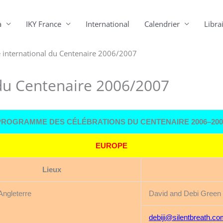
a
IKY France
International
Calendrier
Librai
international du Centenaire 2006/2007
du Centenaire 2006/2007
PROGRAMME DES CÉLÉBRATIONS DU CENTENAIRE 2006–200
EUROPE
Lieux
Angleterre
David and Debi Green 
debiji@silentbreath.c