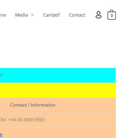
rie
Media
Caritatif
Contact
0
7
Contact / Information
Tel: +44-20 8369 5933
om