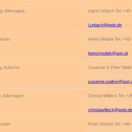
g, Allemagne
Ingrid Urbach Tel: +49
i.urbach@web.de
riche
Heinz Medek Tel: +43
heinzmedek@aon.at
, Autriche
Susanne & Peter Walke
susanne.walker@aon.
, Allemagne
Christa Willeck Tel: +
christawilleck@web.d
Suède
Peter Strinnö Tel: +46