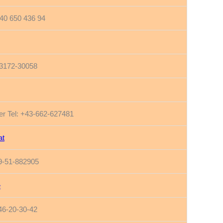
-40 650 436 94
-3172-30058
r Tel: +43-662-627481
at
49-51-882905
e
-46-20-30-42