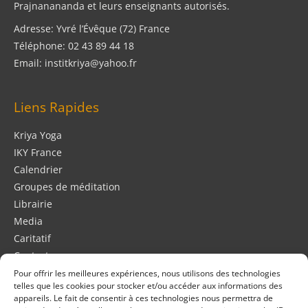
Prajnanananda et leurs enseignants autorisés.
Adresse: Yvré l’Évêque (72) France
Téléphone: 02 43 89 44 18
Email: institkriya@yahoo.fr
Liens Rapides
Kriya Yoga
IKY France
Calendrier
Groupes de méditation
Librairie
Media
Caritatif
Contact
Mentions Légales
Pour offrir les meilleures expériences, nous utilisons des technologies
telles que les cookies pour stocker et/ou accéder aux informations des
Politique de confidentialité
appareils. Le fait de consentir à ces technologies nous permettra de
Retours & remboursements