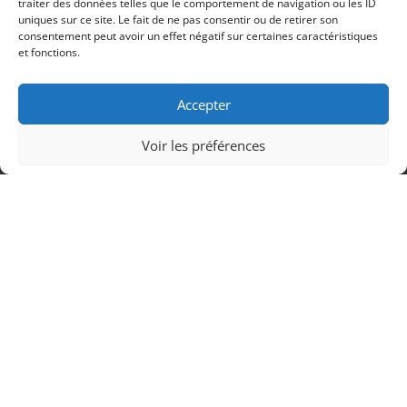
traiter des données telles que le comportement de navigation ou les ID
uniques sur ce site. Le fait de ne pas consentir ou de retirer son
CGV
consentement peut avoir un effet négatif sur certaines caractéristiques
Politique de cookies (UE)
et fonctions.
Faire Un Don
Accepter
Soutenir IKY France !
Voir les préférences
FAIRE UN DON
Suivez Nous
Copyright © 2026
Institut de Kriya Yoga
. Tous Droits
Réservés.