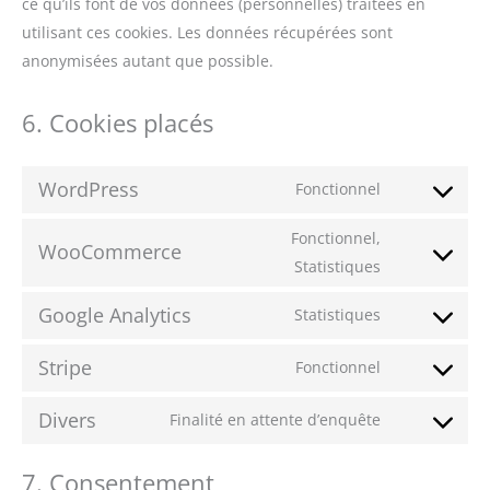
ce qu’ils font de vos données (personnelles) traitées en
utilisant ces cookies. Les données récupérées sont
anonymisées autant que possible.
6. Cookies placés
WordPress
Fonctionnel
Consent
to
Fonctionnel,
WooCommerce
service
Consent
Statistiques
wordpress
to
Google Analytics
Statistiques
service
Consent
woocommer
to
Stripe
Fonctionnel
Consent
service
to
google-
Divers
Finalité en attente d’enquête
Consent
service
analytics
to
stripe
7. Consentement
service