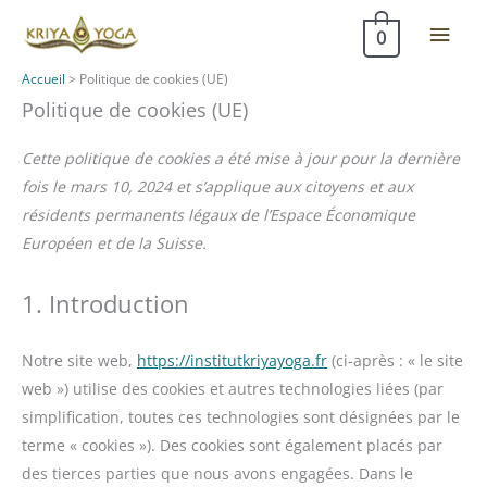
Aller
Men
0
au
contenu
princ
Accueil
>
Politique de cookies (UE)
Politique de cookies (UE)
Cette politique de cookies a été mise à jour pour la dernière
fois le mars 10, 2024 et s’applique aux citoyens et aux
résidents permanents légaux de l’Espace Économique
Européen et de la Suisse.
1. Introduction
Notre site web,
https://institutkriyayoga.fr
(ci-après : « le site
web ») utilise des cookies et autres technologies liées (par
simplification, toutes ces technologies sont désignées par le
terme « cookies »). Des cookies sont également placés par
des tierces parties que nous avons engagées. Dans le