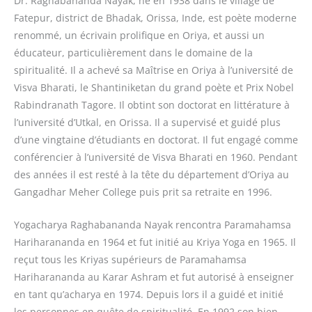
Dr. Raghabananda Nayak, né en 1938 dans le village de
Fatepur, district de Bhadak, Orissa, Inde, est poète moderne
renommé, un écrivain prolifique en Oriya, et aussi un
éducateur, particulièrement dans le domaine de la
spiritualité. Il a achevé sa Maîtrise en Oriya à l’université de
Visva Bharati, le Shantiniketan du grand poète et Prix Nobel
Rabindranath Tagore. Il obtint son doctorat en littérature à
l’université d’Utkal, en Orissa. Il a supervisé et guidé plus
d’une vingtaine d’étudiants en doctorat. Il fut engagé comme
conférencier à l’université de Visva Bharati en 1960. Pendant
des années il est resté à la tête du département d’Oriya au
Gangadhar Meher College puis prit sa retraite en 1996.
Yogacharya Raghabananda Nayak rencontra Paramahamsa
Hariharananda en 1964 et fut initié au Kriya Yoga en 1965. Il
reçut tous les Kriyas supérieurs de Paramahamsa
Hariharananda au Karar Ashram et fut autorisé à enseigner
en tant qu’acharya en 1974. Depuis lors il a guidé et initié
les personnes en quête de spiritualité. En 1992 son bien-