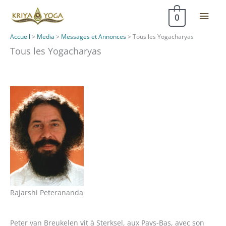
Aller
Men
0
au
contenu
princ
Accueil
>
Media
>
Messages et Annonces
>
Tous les Yogacharyas
Tous les Yogacharyas
Rajarshi Peterananda
Peter van Breukelen vit à Sterksel, aux Pays-Bas, avec son