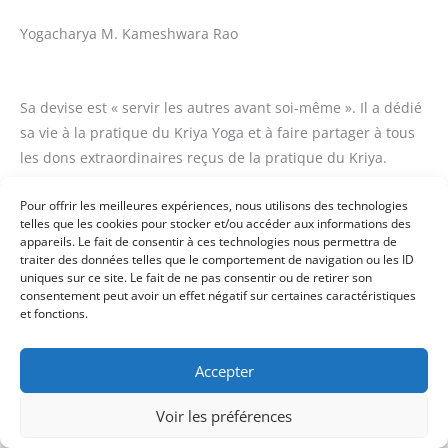
Yogacharya M. Kameshwara Rao
Sa devise est « servir les autres avant soi-même ». Il a dédié
sa vie à la pratique du Kriya Yoga et à faire partager à tous
les dons extraordinaires reçus de la pratique du Kriya.
Titulaire dune maîtrise il vit à Anjaneyapuram, Chipurapalle,
Pour offrir les meilleures expériences, nous utilisons des technologies
Inde, avec son épouse et sa famille. Il était président du
telles que les cookies pour stocker et/ou accéder aux informations des
Lions Club de sa communauté et s’est montré actif dans la
appareils. Le fait de consentir à ces technologies nous permettra de
construction du Maruthi Hariharaskletram (temple). En
traiter des données telles que le comportement de navigation ou les ID
uniques sur ce site. Le fait de ne pas consentir ou de retirer son
l’honneur du Centenaire de la naissance de son Gourou, il a
consentement peut avoir un effet négatif sur certaines caractéristiques
recentré son service sur la construction du Kriya Yoga
et fonctions.
Dhyana Mandir ainsi que sur l’écriture à propos de
Paramahamsa Hariharananda. Kameswara Rao rencontra
Accepter
son Gourou en 1971 à la All India Divine Life Conference au
Bharabati Stadium de Cuttack et il fut initié au Kriya Yoga la
Voir les préférences
même année au Karar Ashram. Il commença à enseigner en