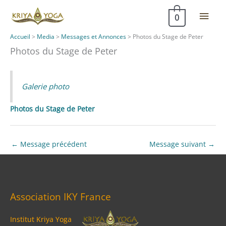
Aller
Men
0
au
contenu
princ
Accueil
>
Media
>
Messages et Annonces
>
Photos du Stage de Peter
Photos du Stage de Peter
Galerie photo
Photos du Stage de Peter
←
Message précédent
Message suivant
→
Association IKY France
Institut Kriya Yoga