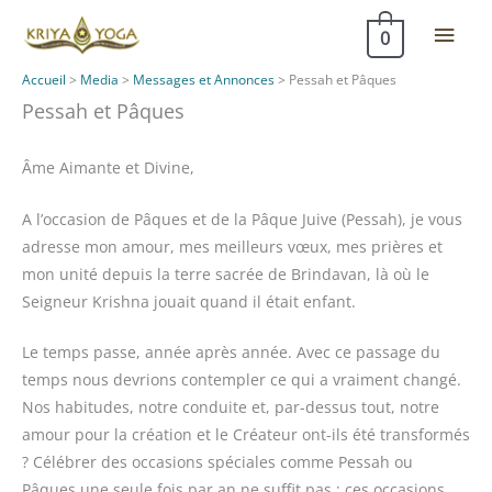
Aller
Men
0
au
contenu
princ
Accueil
>
Media
>
Messages et Annonces
>
Pessah et Pâques
Pessah et Pâques
Âme Aimante et Divine,
A l’occasion de Pâques et de la Pâque Juive (Pessah), je vous
adresse mon amour, mes meilleurs vœux, mes prières et
mon unité depuis la terre sacrée de Brindavan, là où le
Seigneur Krishna jouait quand il était enfant.
Le temps passe, année après année. Avec ce passage du
temps nous devrions contempler ce qui a vraiment changé.
Nos habitudes, notre conduite et, par-dessus tout, notre
amour pour la création et le Créateur ont-ils été transformés
? Célébrer des occasions spéciales comme Pessah ou
Pâques une seule fois par an ne suffit pas ; ces occasions