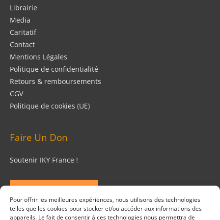
Librairie
Media
Caritatif
Contact
Mentions Légales
Politique de confidentialité
Retours & remboursements
CGV
Politique de cookies (UE)
Faire Un Don
Soutenir IKY France !
FAIRE UN DON
Pour offrir les meilleures expériences, nous utilisons des technologies
telles que les cookies pour stocker et/ou accéder aux informations des
Suivez Nous
appareils. Le fait de consentir à ces technologies nous permettra de