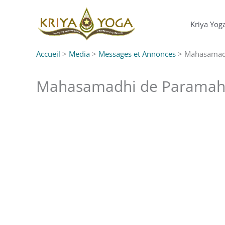
Aller
au
Kriya Yog
contenu
Accueil
>
Media
>
Messages et Annonces
>
Mahasamad
Mahasamadhi de Paramah