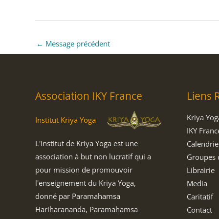
←
Message précédent
Association IKY France
Liens 
Kriya Yog
Institut Kriya Yoga
IKY Franc
L'Institut de Kriya Yoga est une
Calendrie
association à but non lucratif qui a
Groupes 
pour mission de promouvoir
Librairie
l'enseignement du Kriya Yoga,
Media
donné par Paramahamsa
Caritatif
Hariharananda, Paramahamsa
Contact