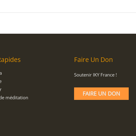
Rapides
Faire Un Don
a
Soutenir IKY France !
e
r
FAIRE UN DON
de méditation