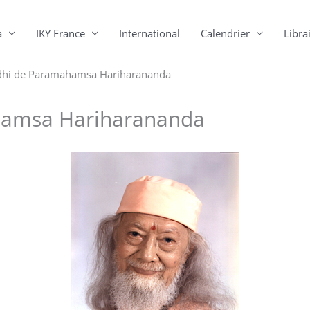
a
IKY France
International
Calendrier
Librai
hi de Paramahamsa Hariharananda
amsa Hariharananda