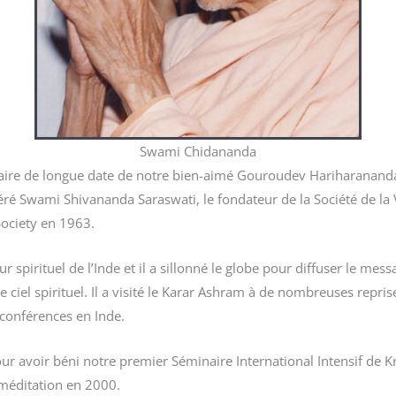
Swami Chidananda
ire de longue date de notre bien-aimé Gouroudev Hariharanandaj
néré Swami Shivananda Saraswati, le fondateur de la Société de la Vi
 Society en 1963.
irituel de l’Inde et il a sillonné le globe pour diffuser le messag
le ciel spirituel. Il a visité le Karar Ashram à de nombreuses repr
 conférences en Inde.
r avoir béni notre premier Séminaire International Intensif de Kr
 méditation en 2000.