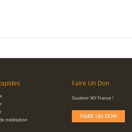
Rapides
Faire Un Don
a
Soutenir IKY France !
e
r
FAIRE UN DON
de méditation