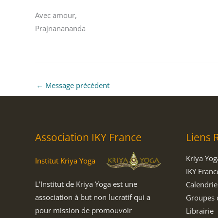
Avec amour,
Prajnanananda
←
Message précédent
Association IKY France
Liens 
Kriya Yog
Institut Kriya Yoga
IKY Franc
L'Institut de Kriya Yoga est une
Calendrie
association à but non lucratif qui a
Groupes 
pour mission de promouvoir
Librairie