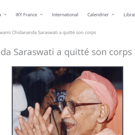
a
IKY France
International
Calendrier
Librai
wami Chidananda Saraswati a quitté son corps
a Saraswati a quitté son corps