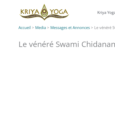
Aller
au
Kriya Yog
contenu
Accueil
>
Media
>
Messages et Annonces
>
Le vénéré S
Le vénéré Swami Chidanand