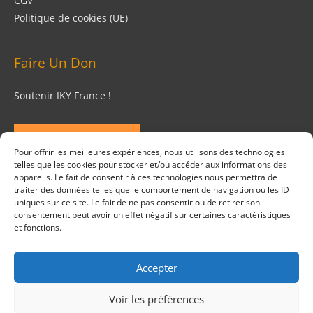
CGV
Politique de cookies (UE)
Faire Un Don
Soutenir IKY France !
FAIRE UN DON
Pour offrir les meilleures expériences, nous utilisons des technologies
telles que les cookies pour stocker et/ou accéder aux informations des
Suivez Nous
appareils. Le fait de consentir à ces technologies nous permettra de
traiter des données telles que le comportement de navigation ou les ID
uniques sur ce site. Le fait de ne pas consentir ou de retirer son
consentement peut avoir un effet négatif sur certaines caractéristiques
et fonctions.
Accepter
Copyright © 2026
Institut de Kriya Yoga
. Tous Droits
Réservés.
Voir les préférences