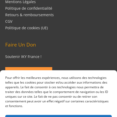
Mentions Légales
Politique de confidentialité
Retours & remboursements
CGV
Politique de cookies (UE)
Faire Un Don
Soutenir IKY France !
FAIRE UN DON
Pour offrir les meilleures expériences, nous utilisons des technologies
telles que les cookies pour stocker et/ou accéder aux informations des
Suivez Nous
appareils. Le fait de consentir à ces technologies nous permettra de
traiter des données telles que le comportement de navigation ou les ID
uniques sur ce site. Le fait de ne pas consentir ou de retirer son
consentement peut avoir un effet négatif sur certaines caractéristiques
et fonctions.