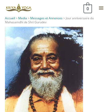
Aller
Men
0
au
contenu
princ
Accueil
>
Media
>
Messages et Annonces
>
Jour anniversaire du
Mahasamdhi de Shri Gurudev