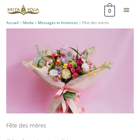
Aller
Men
0
au
contenu
princ
Accueil
>
Media
>
Messages et Annonces
>
Fête des mères
Fête des mères