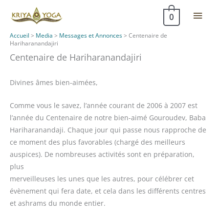
Aller
Men
0
au
contenu
princ
Accueil
>
Media
>
Messages et Annonces
>
Centenaire de
Hariharanandajiri
Centenaire de Hariharanandajiri
Divines âmes bien-aimées,
Comme vous le savez, l’année courant de 2006 à 2007 est
l’année du Centenaire de notre bien-aimé Gouroudev, Baba
Hariharanandaji. Chaque jour qui passe nous rapproche de
ce moment des plus favorables (chargé des meilleurs
auspices). De nombreuses activités sont en préparation,
plus
merveilleuses les unes que les autres, pour célébrer cet
évènement qui fera date, et cela dans les différents centres
et ashrams du monde entier.