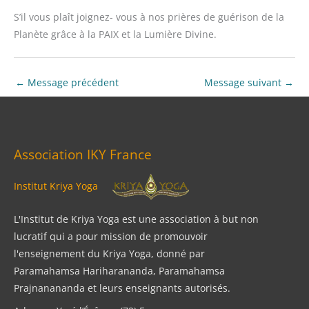
S’il vous plaît joignez- vous à nos prières de guérison de la
Planète grâce à la PAIX et la Lumière Divine.
←
Message précédent
Message suivant
→
Association IKY France
Institut Kriya Yoga
L'Institut de Kriya Yoga est une association à but non
lucratif qui a pour mission de promouvoir
l'enseignement du Kriya Yoga, donné par
Paramahamsa Hariharananda, Paramahamsa
Prajnanananda et leurs enseignants autorisés.