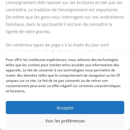
L’enseignement doit reposer sur les écritures et non pas les
contredire. La tradition de l’enseignement est importante.
De même que les gens vous interrogent sur vos antécédents
familiaux, dans la spiritualité il est bon de connaître la
lignée de votre gourou.
De nombreux types de yoga-s à la mode du jour sont
maintenant enseignés. Ce n’est pas une critique mais un
appel à la prudence. Lorsque j’étais en Allemagne,
Pour offrir les meilleures expériences, nous utilisons des technologies
telles que les cookies pour stocker et/ou accéder aux informations des
quelqu’un me demanda si je connaissais le tantra kriya
appareils. Le fait de consentir à ces technologies nous permettra de
yoga. Je répondis: “Je ne connais que le Kriya Yoga.” Il me
traiter des données telles que le comportement de navigation ou les ID
uniques sur ce site. Le fait de ne pas consentir ou de retirer son
donna un livre. Malheureusement j’ouvris le livre mais le
consentement peut avoir un effet négatif sur certaines caractéristiques
fermai aussitôt. Le livre était plein de photos perverses de
et fonctions.
corps nus d’hommes et de femmes. Il y a des livres comme
celui-là portant le nom d’un type de yoga, et des gens pour
Accepter
les commercialiser. Lorsque vous tombez sur l’un d’eux,
vérifiez qu’il est en accord avec les écritures. L’enseignement
Voir les préférences
spirituel véritable est l’essence de toutes les écritures.