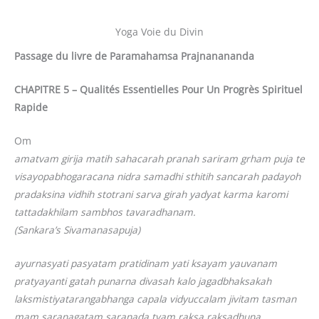
Yoga Voie du Divin
Passage du livre de Paramahamsa Prajnanananda
CHAPITRE 5 – Qualités Essentielles Pour Un Progrès Spirituel
Rapide
Om
amatvam girija matih sahacarah pranah sariram grham puja te
visayopabhogaracana nidra samadhi sthitih sancarah padayoh
pradaksina vidhih stotrani sarva girah yadyat karma karomi
tattadakhilam sambhos tavaradhanam.
(Sankara’s Sivamanasapuja)
ayurnasyati pasyatam pratidinam yati ksayam yauvanam
pratyayanti gatah punarna divasah kalo jagadbhaksakah
laksmistiyatarangabhanga capala vidyuccalam jivitam tasman
mam saranagatam saranada tvam raksa raksadhuna.