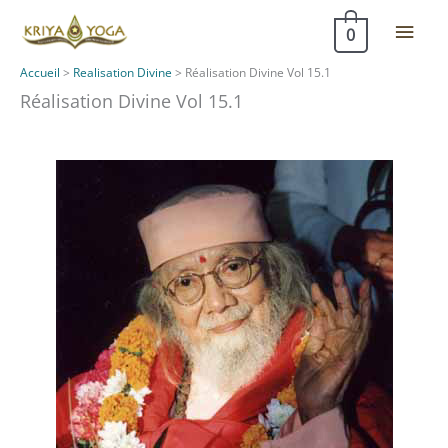
Aller
Men
0
au
contenu
princ
Accueil
>
Realisation Divine
>
Réalisation Divine Vol 15.1
Réalisation Divine Vol 15.1