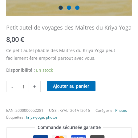
Petit autel de voyages des Maîtres du Kriya Yoga
8,00
€
Ce petit autel pliable des Maitres du Kriya Yoga peut
facilement être emporté partout avec vous.
Disponibilité :
En stock
quantité
-
+
Ajouter au panier
de
Petit
autel
EAN:
2000000052281
UGS :
KYALT201AT2016
Catégorie :
Photos
de
Étiquettes :
kriya-yoga
,
photos
voyages
Commande sécurisée garantie
des