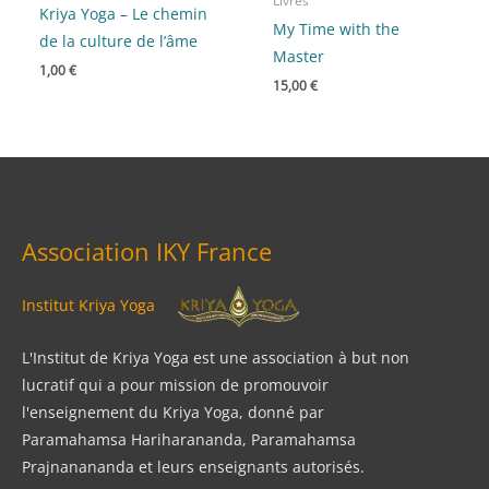
Livres
Kriya Yoga – Le chemin
My Time with the
de la culture de l’âme
Master
1,00
€
15,00
€
Association IKY France
Institut Kriya Yoga
L'Institut de Kriya Yoga est une association à but non
lucratif qui a pour mission de promouvoir
l'enseignement du Kriya Yoga, donné par
Paramahamsa Hariharananda, Paramahamsa
Prajnanananda et leurs enseignants autorisés.