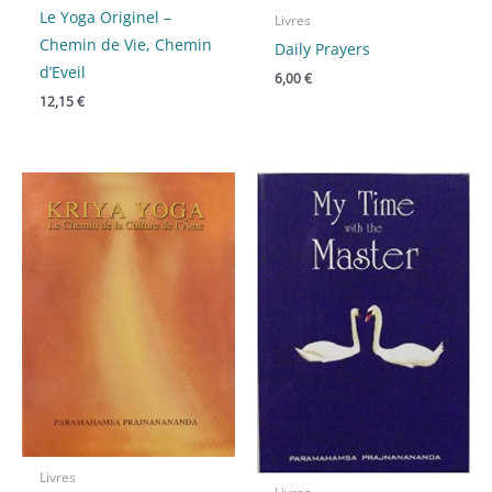
Le Yoga Originel –
Livres
Chemin de Vie, Chemin
Daily Prayers
d’Eveil
6,00
€
12,15
€
Livres