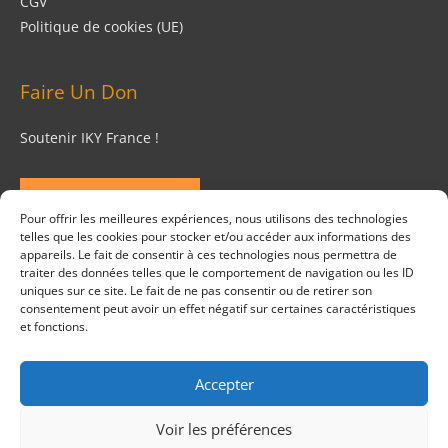
CGV
Politique de cookies (UE)
Faire Un Don
Soutenir IKY France !
FAIRE UN DON
Pour offrir les meilleures expériences, nous utilisons des technologies
telles que les cookies pour stocker et/ou accéder aux informations des
Suivez Nous
appareils. Le fait de consentir à ces technologies nous permettra de
traiter des données telles que le comportement de navigation ou les ID
uniques sur ce site. Le fait de ne pas consentir ou de retirer son
consentement peut avoir un effet négatif sur certaines caractéristiques
et fonctions.
Accepter
Copyright © 2026
Institut de Kriya Yoga
. Tous Droits
Réservés.
Voir les préférences