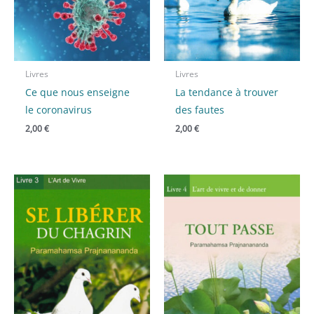
Livres
Livres
Ce que nous enseigne
La tendance à trouver
le coronavirus
des fautes
2,00
€
2,00
€