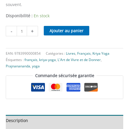
souvent.
Disponibilité :
En stock
quantité
-
+
Ajouter au panier
de
Se
libérer
EAN:
9783990000854
Catégories :
Livres
,
Français
,
Kriya Yoga
d'une
Étiquettes :
français
,
kriya-yoga
,
L'Art de Vivre et de Donner
,
attitude
Prajnanananda
,
yoga
de
Commande sécurisée garantie
jugement
Description