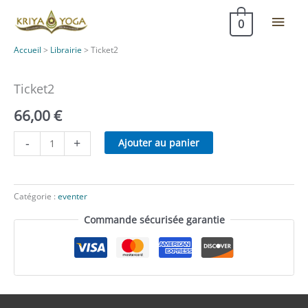
Aller
Men
0
au
contenu
princ
Accueil
>
Librairie
>
Ticket2
Ticket2
66,00
€
quantité
-
+
Ajouter au panier
de
Ticket2
Catégorie :
eventer
Commande sécurisée garantie