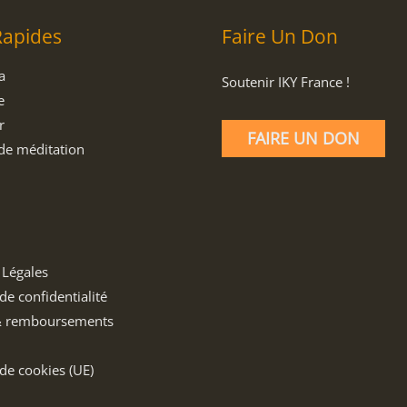
Rapides
Faire Un Don
a
Soutenir IKY France !
e
r
FAIRE UN DON
de méditation
 Légales
de confidentialité
& remboursements
 de cookies (UE)