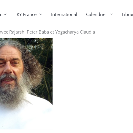
a
IKY France
International
Calendrier
Librai
avec Rajarshi Peter Baba et Yogacharya Claudia