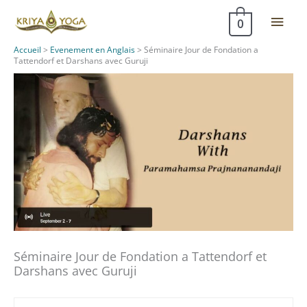
Aller
Men
0
au
contenu
princ
Accueil
>
Evenement en Anglais
>
Séminaire Jour de Fondation a
Tattendorf et Darshans avec Guruji
Séminaire Jour de Fondation a Tattendorf et
Darshans avec Guruji