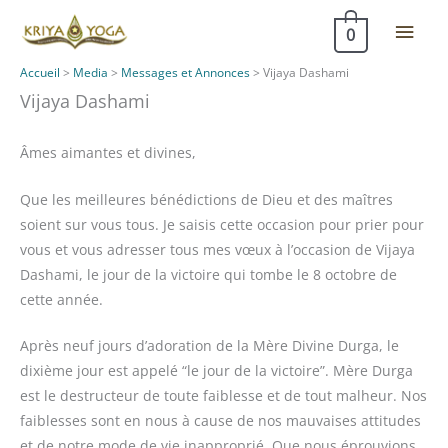
Aller
Men
0
au
contenu
princ
Accueil
>
Media
>
Messages et Annonces
>
Vijaya Dashami
Vijaya Dashami
Âmes aimantes et divines,
Que les meilleures bénédictions de Dieu et des maîtres
soient sur vous tous. Je saisis cette occasion pour prier pour
vous et vous adresser tous mes vœux à l’occasion de Vijaya
Dashami, le jour de la victoire qui tombe le 8 octobre de
cette année.
Après neuf jours d’adoration de la Mère Divine Durga, le
dixième jour est appelé “le jour de la victoire”. Mère Durga
est le destructeur de toute faiblesse et de tout malheur. Nos
faiblesses sont en nous à cause de nos mauvaises attitudes
et de notre mode de vie inapproprié. Que nous éprouvions